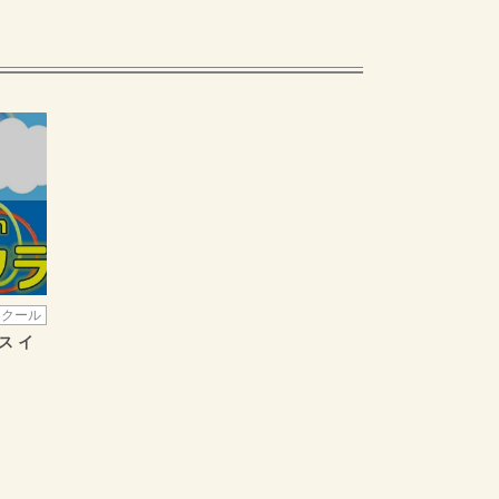
スクール
ス イ