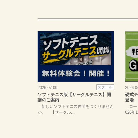
スクール
2026.07.09
2026.0
ソフトテニス版【サークルテニス】開
硬式テ
講のご案内
登場 
新しいソフトテニス仲間をつくりません
コート
か。 【サークル…
026年